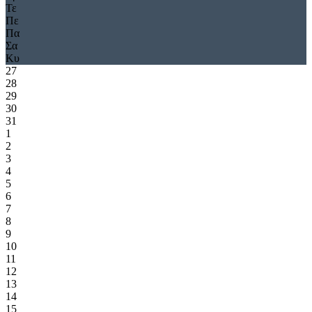
Τε
Πε
Πα
Σα
Κυ
27
28
29
30
31
1
2
3
4
5
6
7
8
9
10
11
12
13
14
15