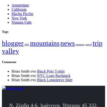
Amsterdam
California
Machu Picchu
New York
Niagara Falls
Tags
blogger
mountains
news
trip
info
summer
travel
valley
Comments
Brian Smith
στο
Black Polo T-shirt
Brian Smith
στο
NYC Logo Backpack
Brian Smith
στο
Black Longsleeve Shirt
Ν. Ζέρβα 4-6, Ιωάννινα, Ήπειρος 45 332,