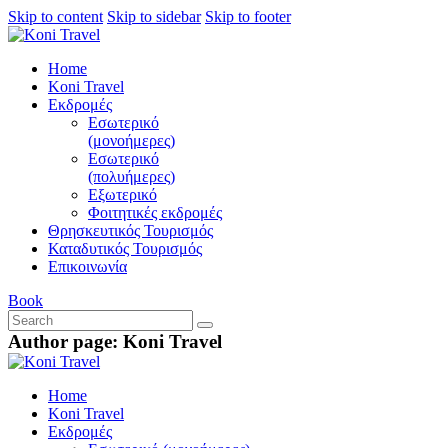
Skip to content
Skip to sidebar
Skip to footer
Home
Koni Travel
Εκδρομές
Εσωτερικό
(μονοήμερες)
Εσωτερικό
(πολυήμερες)
Εξωτερικό
Φοιτητικές εκδρομές
Θρησκευτικός Τουρισμός
Καταδυτικός Τουρισμός
Επικοινωνία
Book
Author page: Koni Travel
Home
Koni Travel
Εκδρομές