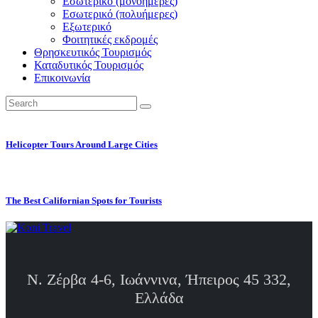
Εσωτερικό (μονοήμερες)
Εσωτερικό (πολυήμερες)
Εξωτερικό
Φοιτητικές εκδρομές
Θρησκευτικός Τουρισμός
Καταδυτικός Τουρισμός
Επικοινωνία
Helicopter Tours Around Large Cities
The Best Californian Spots for Tourists
Ν. Ζέρβα 4-6, Ιωάννινα, Ήπειρος 45 332,
Ελλάδα