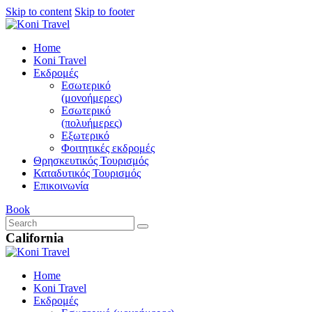
Skip to content
Skip to footer
Home
Koni Travel
Εκδρομές
Εσωτερικό
(μονοήμερες)
Εσωτερικό
(πολυήμερες)
Εξωτερικό
Φοιτητικές εκδρομές
Θρησκευτικός Τουρισμός
Καταδυτικός Τουρισμός
Επικοινωνία
Book
California
Home
Koni Travel
Εκδρομές