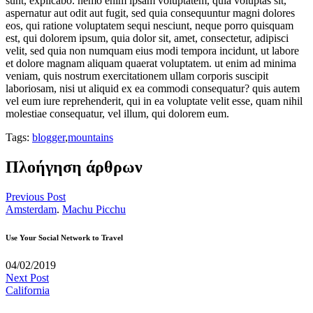
sunt, explicabo. nemo enim ipsam voluptatem, quia voluptas sit,
aspernatur aut odit aut fugit, sed quia consequuntur magni dolores
eos, qui ratione voluptatem sequi nesciunt, neque porro quisquam
est, qui dolorem ipsum, quia dolor sit, amet, consectetur, adipisci
velit, sed quia non numquam eius modi tempora incidunt, ut labore
et dolore magnam aliquam quaerat voluptatem. ut enim ad minima
veniam, quis nostrum exercitationem ullam corporis suscipit
laboriosam, nisi ut aliquid ex ea commodi consequatur? quis autem
vel eum iure reprehenderit, qui in ea voluptate velit esse, quam nihil
molestiae consequatur, vel illum, qui dolorem eum.
Tags:
blogger
,
mountains
Πλοήγηση άρθρων
Previous Post
Amsterdam
.
Machu Picchu
Use Your Social Network to Travel
04/02/2019
Next Post
California