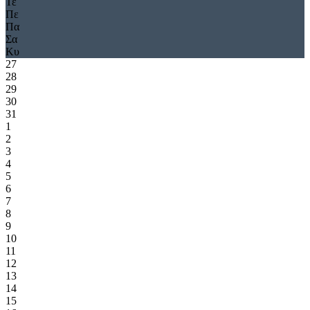
Τε
Πε
Πα
Σα
Κυ
27
28
29
30
31
1
2
3
4
5
6
7
8
9
10
11
12
13
14
15