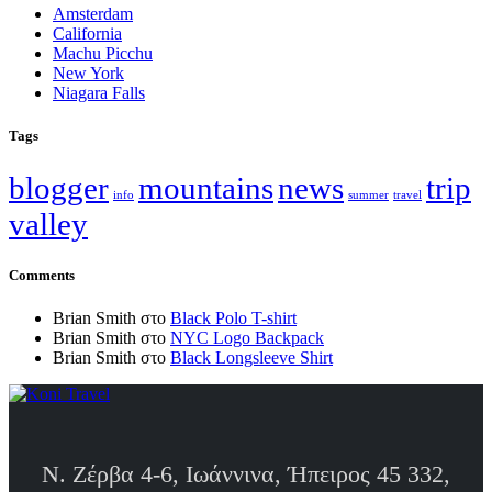
Amsterdam
California
Machu Picchu
New York
Niagara Falls
Tags
blogger
mountains
news
trip
info
summer
travel
valley
Comments
Brian Smith
στο
Black Polo T-shirt
Brian Smith
στο
NYC Logo Backpack
Brian Smith
στο
Black Longsleeve Shirt
Ν. Ζέρβα 4-6, Ιωάννινα, Ήπειρος 45 332,