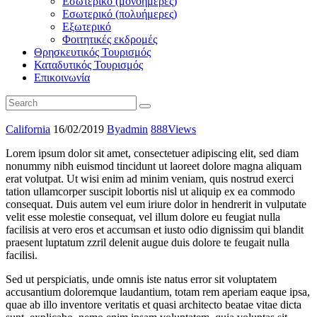
Εσωτερικό (μονοήμερες)
Εσωτερικό (πολυήμερες)
Εξωτερικό
Φοιτητικές εκδρομές
Θρησκευτικός Τουρισμός
Καταδυτικός Τουρισμός
Επικοινωνία
California
16/02/2019
By
admin
888
Views
Lorem ipsum dolor sit amet, consectetuer adipiscing elit, sed diam
nonummy nibh euismod tincidunt ut laoreet dolore magna aliquam
erat volutpat. Ut wisi enim ad minim veniam, quis nostrud exerci
tation ullamcorper suscipit lobortis nisl ut aliquip ex ea commodo
consequat. Duis autem vel eum iriure dolor in hendrerit in vulputate
velit esse molestie consequat, vel illum dolore eu feugiat nulla
facilisis at vero eros et accumsan et iusto odio dignissim qui blandit
praesent luptatum zzril delenit augue duis dolore te feugait nulla
facilisi.
Sed ut perspiciatis, unde omnis iste natus error sit voluptatem
accusantium doloremque laudantium, totam rem aperiam eaque ipsa,
quae ab illo inventore veritatis et quasi architecto beatae vitae dicta