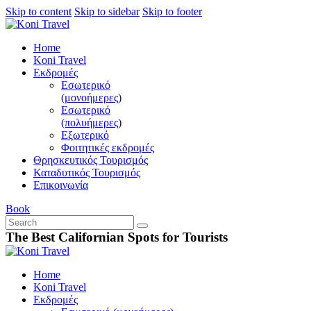
Skip to content
Skip to sidebar
Skip to footer
Home
Koni Travel
Εκδρομές
Εσωτερικό
(μονοήμερες)
Εσωτερικό
(πολυήμερες)
Εξωτερικό
Φοιτητικές εκδρομές
Θρησκευτικός Τουρισμός
Καταδυτικός Τουρισμός
Επικοινωνία
Book
The Best Californian Spots for Tourists
Home
Koni Travel
Εκδρομές