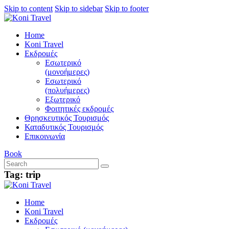
Skip to content
Skip to sidebar
Skip to footer
Home
Koni Travel
Εκδρομές
Εσωτερικό
(μονοήμερες)
Εσωτερικό
(πολυήμερες)
Εξωτερικό
Φοιτητικές εκδρομές
Θρησκευτικός Τουρισμός
Καταδυτικός Τουρισμός
Επικοινωνία
Book
Tag: trip
Home
Koni Travel
Εκδρομές