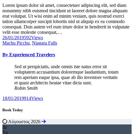
Lorem ipsum dolor sit amet, consectetuer adipiscing elit, sed diam
nonummy nibh euismod tincidunt ut laoreet dolore magna aliquam
erat volutpat. Ut wisi enim ad minim veniam, quis nostrud exerci
tation ullamcorper suscipit lobortis nisl ut aliquip ex ea commodo
consequat. Duis autem vel eum iriure dolor in hendrerit in vulputate
velit esse molestie consequat,…
26/01/2019
592
Views
Machu Picchu
,
Niagara Falls
By Experienced Travelers
Sed ut perspiciatis, unde omnis iste natus error sit
voluptatem accusantium doloremque laudantium, totam
rem aperiam eaque ipsa, quae ab illo inventore veritatis
et quasi architecto beatae vitae dicta sunt.
Robin Smith
18/01/2019
914
Views
Book Today
Αύγουστος 2026
Δε
Τρ