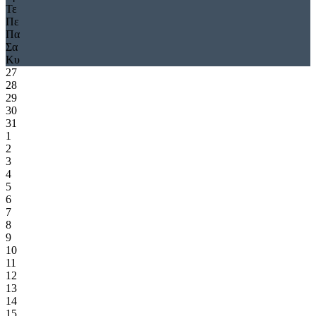
Τε
Πε
Πα
Σα
Κυ
27
28
29
30
31
1
2
3
4
5
6
7
8
9
10
11
12
13
14
15