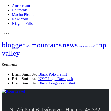
Amsterdam
California
Machu Picchu
New York
Niagara Falls
Tags
blogger
mountains
news
trip
info
summer
travel
valley
Comments
Brian Smith
στο
Black Polo T-shirt
Brian Smith
στο
NYC Logo Backpack
Brian Smith
στο
Black Longsleeve Shirt
Ν. Ζέρβα 4-6, Ιωάννινα, Ήπειρος 45 332,