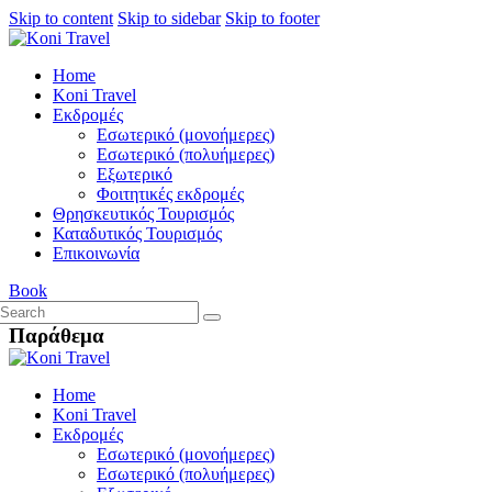
Skip to content
Skip to sidebar
Skip to footer
Home
Koni Travel
Εκδρομές
Εσωτερικό (μονοήμερες)
Εσωτερικό (πολυήμερες)
Εξωτερικό
Φοιτητικές εκδρομές
Θρησκευτικός Τουρισμός
Καταδυτικός Τουρισμός
Επικοινωνία
Book
Παράθεμα
Home
Koni Travel
Εκδρομές
Εσωτερικό (μονοήμερες)
Εσωτερικό (πολυήμερες)