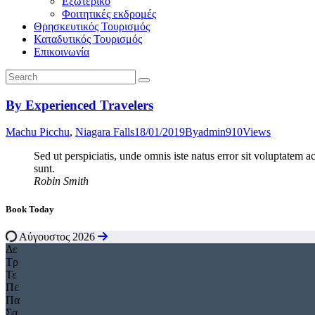
Εξωτερικό
Φοιτητικές εκδρομές
Θρησκευτικός Τουρισμός
Καταδυτικός Τουρισμός
Επικοινωνία
By Experienced Travelers
Machu Picchu
,
Niagara Falls
18/01/2019
By
admin
910
Views
Sed ut perspiciatis, unde omnis iste natus error sit voluptatem 
sunt.
Robin Smith
Book Today
Αύγουστος 2026
Δε
Τρ
Τε
Πε
Πα
Σα