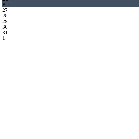
Κυ
27
28
29
30
31
1
2
3
4
5
6
7
8
9
10
11
12
13
14
15
16
17
18
19